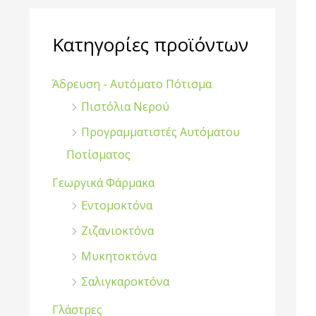
ζ
ή
Κατηγορίες προϊόντων
τ
η
Άδρευση - Αυτόματο Πότισμα
σ
Πιστόλια Νερού
η
Προγραμματιστές Αυτόματου
γ
Ποτίσματος
ι
Γεωργικά Φάρμακα
α
Εντομοκτόνα
:
Ζιζανιοκτόνα
Μυκητοκτόνα
Σαλιγκαροκτόνα
Γλάστρες