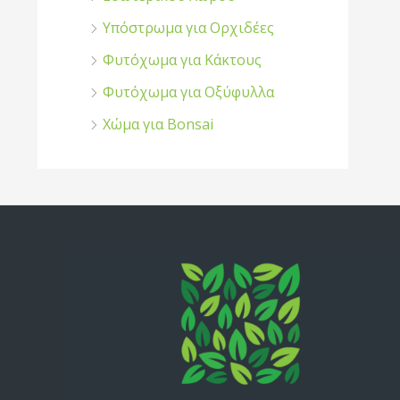
Υπόστρωμα για Ορχιδέες
Φυτόχωμα για Κάκτους
Φυτόχωμα για Οξύφυλλα
Χώμα για Bonsai