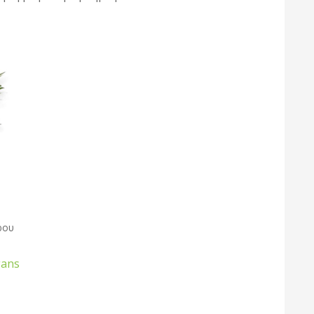
ρου
gans