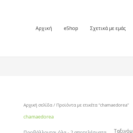
Αρχική
eShop
Σχετικά με εμάς
Sorted
by
popularity
Αρχική σελίδα
/ Προϊόντα με ετικέτα “chamaedorea”
chamaedorea
Προβάλλονται όλα - 2 αποτελέσματα