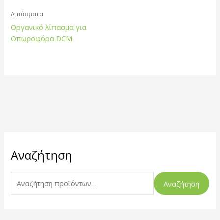
Λιπάσματα
Οργανικό λίπασμα για
Οπωροφόρα DCM
Α
Αναζήτηση
ν
α
ζ
Αναζήτηση
ή
τ