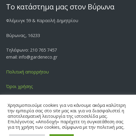
Το κατάστημα μας στον Βύρωνα
Φλέμινγκ 59 & Καραολή Δημητρίου
Βύρωνας, 16233
Τηλέφωνο: 210 765 7457
email: info@gardeneco.gr
Πολιτική απορρήτου
Όροι χρήσης
Χρησιμοποιούμε cookies για να κάνουμε ακόμα καλύτερη
την εμπειρία σας στο site μας και για να διασφαλιστεί η
αποτελεσματική λειτουργία της ιστοσελίδα μας.
Επιλέγοντας «Αποδοχή» παρέχετε τη συγκατάθεση σας
Copyright © 2026 | GARDEN ECO
για τη χρήση των cookies, σύμφωνα με την πολιτική μας.
Το κατάστημά μας είναι τώρα κλειστό! Ξανά κοντά σας αύριο στις
09:00πμ!
Facebook