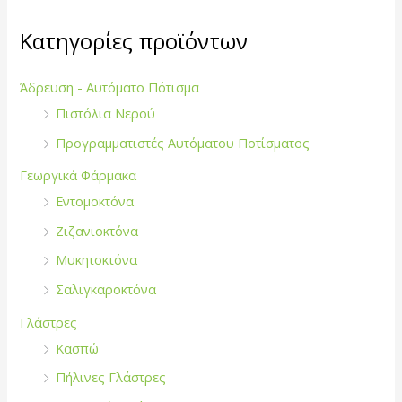
η
σ
Κατηγορίες προϊόντων
η
γ
Άδρευση - Αυτόματο Πότισμα
ι
Πιστόλια Νερού
α
Προγραμματιστές Αυτόματου Ποτίσματος
:
Γεωργικά Φάρμακα
Εντομοκτόνα
Ζιζανιοκτόνα
Μυκητοκτόνα
Σαλιγκαροκτόνα
Γλάστρες
Κασπώ
Πήλινες Γλάστρες