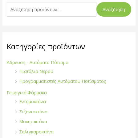
ζ
Αναζήτηση
ή
τ
η
σ
Κατηγορίες προϊόντων
η
γ
Άδρευση - Αυτόματο Πότισμα
ι
Πιστόλια Νερού
α
Προγραμματιστές Αυτόματου Ποτίσματος
:
Γεωργικά Φάρμακα
Εντομοκτόνα
Ζιζανιοκτόνα
Μυκητοκτόνα
Σαλιγκαροκτόνα