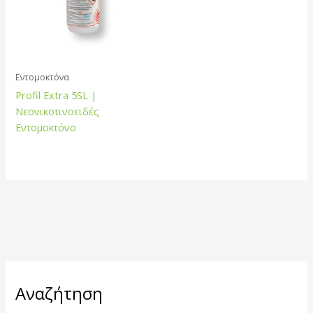
Εντομοκτόνα
Profil Extra 5SL |
Νεονικοτινοειδές
Εντομοκτόνο
Α
Αναζήτηση
ν
α