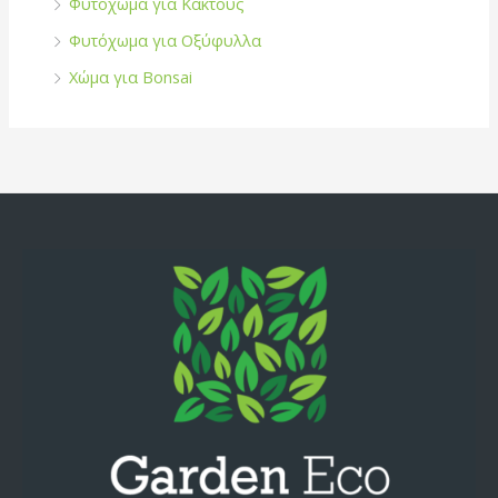
Φυτόχωμα για Κάκτους
Φυτόχωμα για Οξύφυλλα
Χώμα για Bonsai