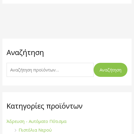
Α
Αναζήτηση
ν
α
ζ
Αναζήτηση
ή
τ
η
σ
Κατηγορίες προϊόντων
η
γ
Άδρευση - Αυτόματο Πότισμα
ι
Πιστόλια Νερού