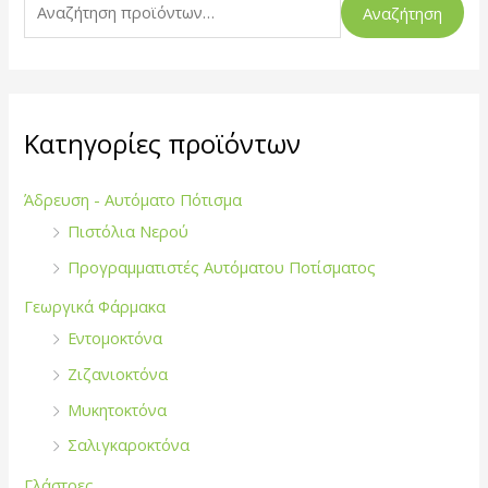
ζ
Αναζήτηση
ή
τ
η
σ
Κατηγορίες προϊόντων
η
γ
Άδρευση - Αυτόματο Πότισμα
ι
Πιστόλια Νερού
α
Προγραμματιστές Αυτόματου Ποτίσματος
:
Γεωργικά Φάρμακα
Εντομοκτόνα
Ζιζανιοκτόνα
Μυκητοκτόνα
Σαλιγκαροκτόνα
Γλάστρες