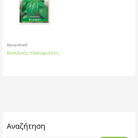
Αρωματικά
Βασιλικός πλατύφυλλος
Α
Αναζήτηση
ν
α