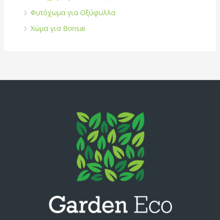
Φυτόχωμα για Οξύφυλλα
Χώμα για Bonsai