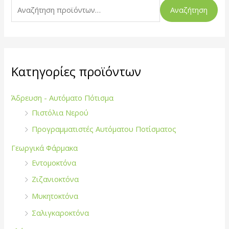
ζ
Αναζήτηση
ή
τ
η
σ
Κατηγορίες προϊόντων
η
γ
Άδρευση - Αυτόματο Πότισμα
ι
Πιστόλια Νερού
α
Προγραμματιστές Αυτόματου Ποτίσματος
:
Γεωργικά Φάρμακα
Εντομοκτόνα
Ζιζανιοκτόνα
Μυκητοκτόνα
Σαλιγκαροκτόνα