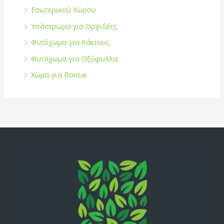
Εσωτερικού Χώρου
Υπόστρωμα για Ορχιδέες
Φυτόχωμα για Κάκτους
Φυτόχωμα για Οξύφυλλα
Χώμα για Bonsai