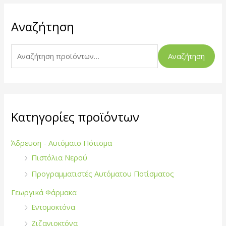
Α
Αναζήτηση
ν
α
ζ
Αναζήτηση
ή
τ
η
σ
Κατηγορίες προϊόντων
η
γ
Άδρευση - Αυτόματο Πότισμα
ι
Πιστόλια Νερού
α
Προγραμματιστές Αυτόματου Ποτίσματος
:
Γεωργικά Φάρμακα
Εντομοκτόνα
Ζιζανιοκτόνα