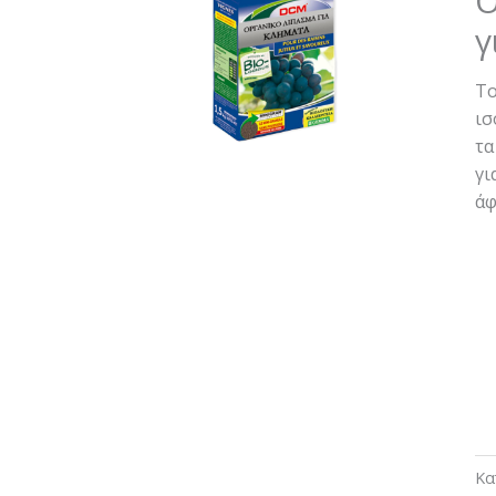
Ο
γ
Το
ισ
τα
γι
άφ
Κα