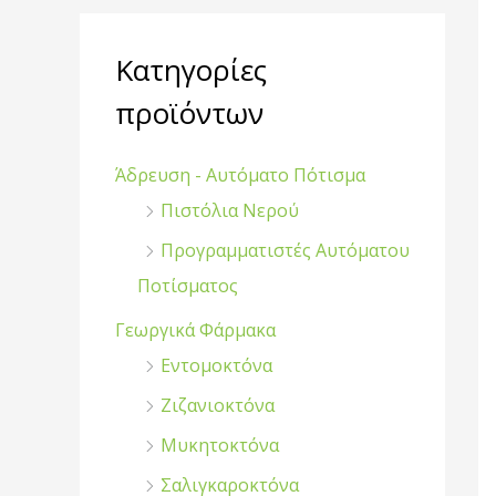
η
σ
Κατηγορίες
η
προϊόντων
γ
ι
Άδρευση - Αυτόματο Πότισμα
α
Πιστόλια Νερού
:
Προγραμματιστές Αυτόματου
Ποτίσματος
Γεωργικά Φάρμακα
Εντομοκτόνα
Ζιζανιοκτόνα
Μυκητοκτόνα
Σαλιγκαροκτόνα