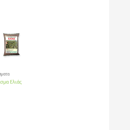
σματα
σμα Ελιάς