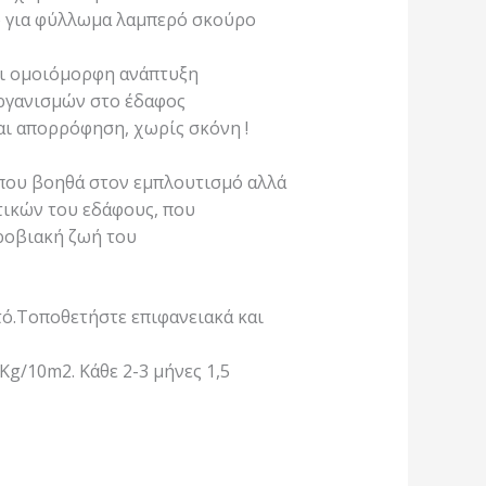
ο για φύλλωμα λαμπερό σκούρο
αι ομοιόμορφη ανάπτυξη
ργανισμών στο έδαφος
και απορρόφηση, χωρίς σκόνη !
 που βοηθά στον εμπλουτισμό αλλά
τικών του εδάφους, που
ροβιακή ζωή του
τό.Τοποθετήστε επιφανειακά και
Kg/10m2. Κάθε 2-3 μήνες 1,5