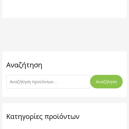
Α
Αναζήτηση
ν
α
ζ
Αναζήτηση
ή
τ
η
σ
Κατηγορίες προϊόντων
η