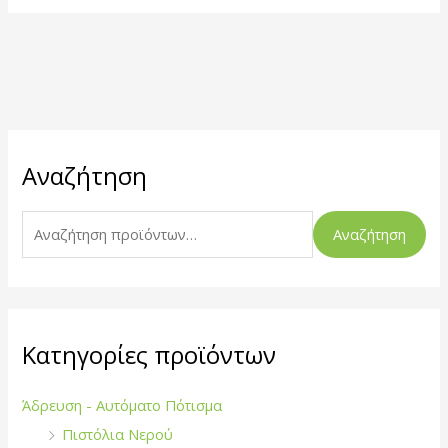
Α
Αναζήτηση
ν
α
ζ
Αναζήτηση
ή
τ
η
σ
Κατηγορίες προϊόντων
η
γ
Άδρευση - Αυτόματο Πότισμα
ι
Πιστόλια Νερού