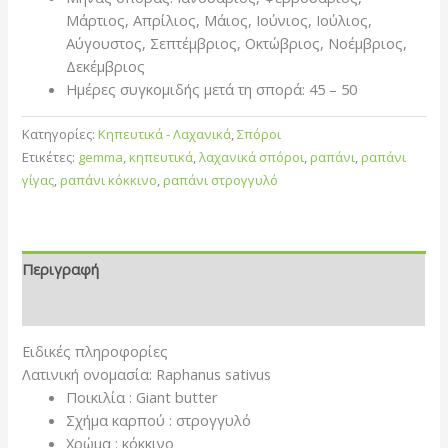
Μάρτιος, Απρίλιος, Μάιος, Ιούνιος, Ιούλιος,
Αύγουστος, Σεπτέμβριος, Οκτώβριος, Νοέμβριος,
Δεκέμβριος
Ημέρες συγκομιδής μετά τη σπορά: 45 – 50
Κατηγορίες:
Κηπευτικά - Λαχανικά
,
Σπόροι
Ετικέτες:
gemma
,
κηπευτικά
,
λαχανικά σπόροι
,
ραπάνι
,
ραπάνι
γίγας
,
ραπάνι κόκκινο
,
ραπάνι στρογγυλό
Περιγραφή
Επιπλέον πληροφορίες
Eιδικές πληροφορίες
Λατινική ονομασία:
Raphanus sativus
Ποικιλία : Giant butter
Σχήμα καρπού : στρογγυλό
Χρώμα : κόκκινο