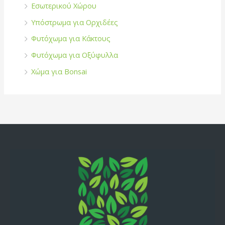
Εσωτερικού Χώρου
Υπόστρωμα για Ορχιδέες
Φυτόχωμα για Κάκτους
Φυτόχωμα για Οξύφυλλα
Χώμα για Bonsai