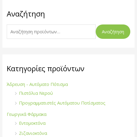
Α
Αναζήτηση
ν
α
ζ
Αναζήτηση
ή
τ
η
σ
Κατηγορίες προϊόντων
η
γ
Άδρευση - Αυτόματο Πότισμα
ι
Πιστόλια Νερού
α
Προγραμματιστές Αυτόματου Ποτίσματος
:
Γεωργικά Φάρμακα
Εντομοκτόνα
Ζιζανιοκτόνα