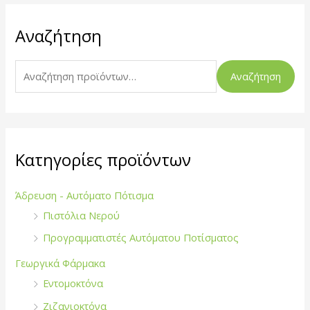
Α
Αναζήτηση
ν
α
ζ
Αναζήτηση
ή
τ
η
σ
Κατηγορίες προϊόντων
η
γ
Άδρευση - Αυτόματο Πότισμα
ι
Πιστόλια Νερού
α
Προγραμματιστές Αυτόματου Ποτίσματος
:
Γεωργικά Φάρμακα
Εντομοκτόνα
Ζιζανιοκτόνα