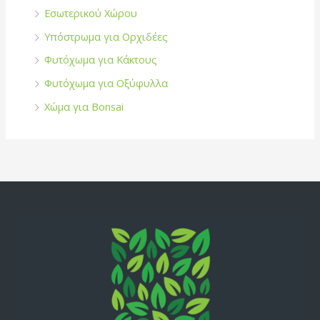
Εσωτερικού Χώρου
Υπόστρωμα για Ορχιδέες
Φυτόχωμα για Κάκτους
Φυτόχωμα για Οξύφυλλα
Χώμα για Bonsai