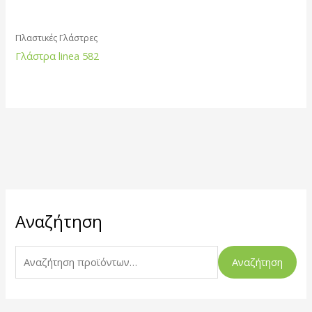
Πλαστικές Γλάστρες
Γλάστρα linea 582
Α
Αναζήτηση
ν
α
ζ
Αναζήτηση
ή
τ