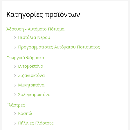
η
σ
Κατηγορίες προϊόντων
η
γ
Άδρευση - Αυτόματο Πότισμα
ι
Πιστόλια Νερού
α
Προγραμματιστές Αυτόματου Ποτίσματος
:
Γεωργικά Φάρμακα
Εντομοκτόνα
Ζιζανιοκτόνα
Μυκητοκτόνα
Σαλιγκαροκτόνα
Γλάστρες
Κασπώ
Πήλινες Γλάστρες