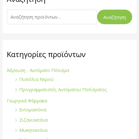
α
ζ
Αναζήτηση
ή
τ
η
σ
Κατηγορίες προϊόντων
η
γ
Άδρευση - Αυτόματο Πότισμα
ι
Πιστόλια Νερού
α
Προγραμματιστές Αυτόματου Ποτίσματος
:
Γεωργικά Φάρμακα
Εντομοκτόνα
Ζιζανιοκτόνα
Μυκητοκτόνα