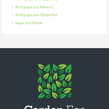
Φυτόχωμα για Κάκτους
Φυτόχωμα για Οξύφυλλα
Χώμα για Bonsai